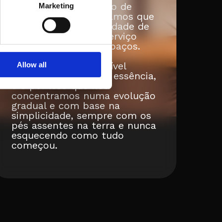
diferenciado e repleto de
Marketing
genuinidade. Acreditamos que
temos a responsabilidade de
continuar com um serviço
ímpar nos nossos espaços.
Sabemos que é possível
Allow all
evoluir sem perder a essência,
e é por isso que nos
concentramos numa evolução
gradual e com base na
simplicidade, sempre com os
pés assentes na terra e nunca
esquecendo como tudo
começou.