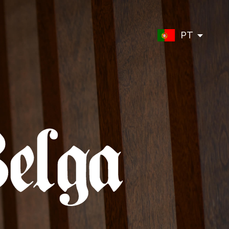
PT
ES
UK
FR