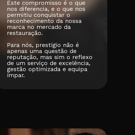
Este compromisso é o que
nos diferencia, e o que nos
permitiu conquistar o
reconhecimento da nossa
marca no mercado da
restauração.
Para nós, prestígio não é
apenas uma questão de
reputação, mas sim o reflexo
de um serviço de excelência,
gestão optimizada e equipa
ímpar.