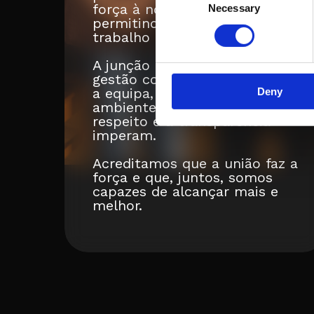
força à nossa jornada diária,
Necessary
Selection
permitindo um verdadeiro
trabalho de equipa.
A junção de boas práticas de
gestão com o esforço de toda
a equipa, fazem parte de um
Deny
ambiente de trabalho onde o
respeito e a transparência
imperam.
Acreditamos que a união faz a
força e que, juntos, somos
capazes de alcançar mais e
melhor.