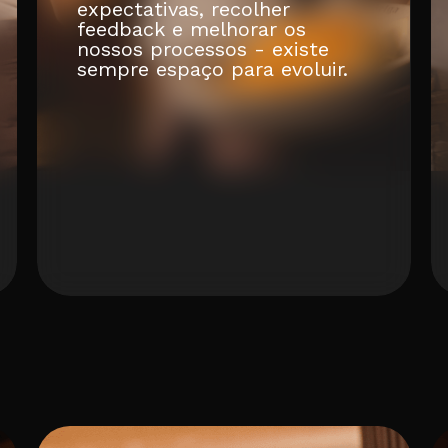
expectativas, recolher
feedback e melhorar os
nossos processos - existe
sempre espaço para evoluir.