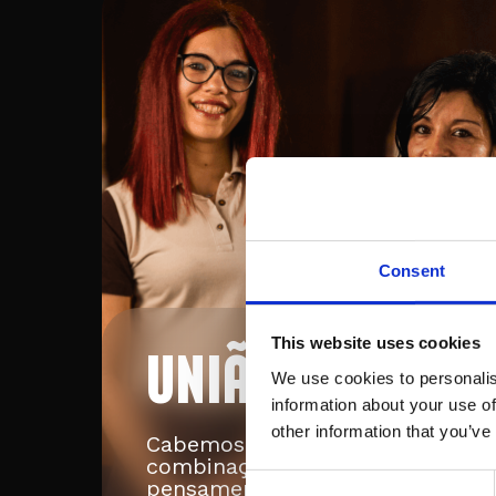
Consent
This website uses cookies
UNIÃO
We use cookies to personalis
information about your use of
other information that you’ve
Cabemos num só. A
combinação de esforços e
Consent
pensamentos traz leveza e