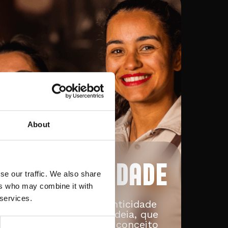
About
AUTENTICIDADE
se our traffic. We also share
ers who may combine it with
 services.
Inspirados pela autenticidade
da cidade que nos rodeia, que
nos levou a criar um conceito