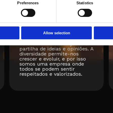
com um caráter lógico e
Preferences
Statistics
respeitamos a igualdade e os
direitos fundamentais de
todos.
Criamos um ambiente
acolhedor e inclusivo,
Allow selection
preservando a individualidade
de cada um e encorajando a
partilha de ideias e opiniões. A
diversidade permite-nos
crescer e evoluir, e por isso
somos uma empresa onde
todos se podem sentir
respeitados e valorizados.