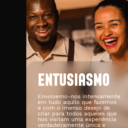
ENTUSIASMO
Envolvemo-nos intensamente
em tudo aquilo que fazemos
e com o imenso desejo de
criar para todos aqueles que
nos visitam uma experiência
verdadeiramente única e